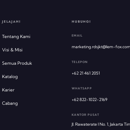
JELAJAHI
HUBUNGI
Tentang Kami
EMAIL
marketing.rdsjkt@lem-fox.co
Visi & Misi
TELEPON
Semua Produk
+62 21 461 2051
Katalog
WHATSAPP
Karier
+62 822-1022-2169
Cabang
KANTOR PUSAT
Jl. Rawaterate I No. 1
,
Jakarta Ti