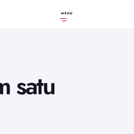
MENU
m satu