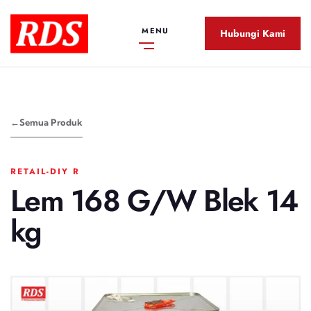
MENU
Hubungi Kami
←
Semua Produk
RETAIL-DIY R
Lem 168 G/W Blek 14
kg