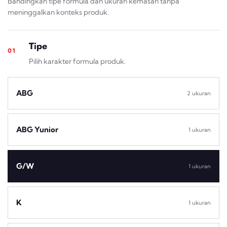
Bandingkan tipe formula dan ukuran kemasan tanpa
meninggalkan konteks produk.
Tipe
01
Pilih karakter formula produk.
ABG
2 ukuran
ABG Yunior
1 ukuran
G/W
1 ukuran
K
1 ukuran