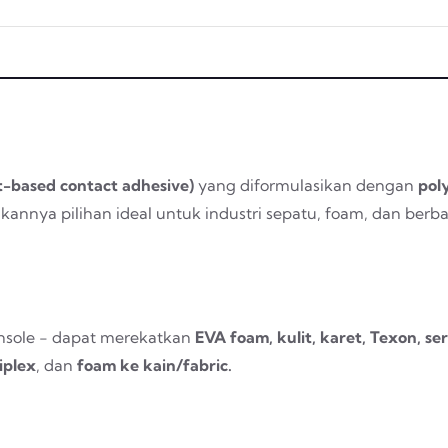
t-based contact adhesive
)
yang diformulasikan dengan
pol
ikannya pilihan ideal untuk industri sepatu,
foam
, dan berba
nsole
- dapat merekatkan
EVA foam
, kulit, karet, Texon, ser
iplex
, dan
foam
ke kain/fabric.