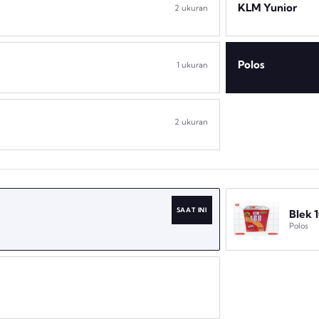
KLM Yunior
2 ukuran
Polos
1 ukuran
2 ukuran
SAAT INI
Blek 
Polos