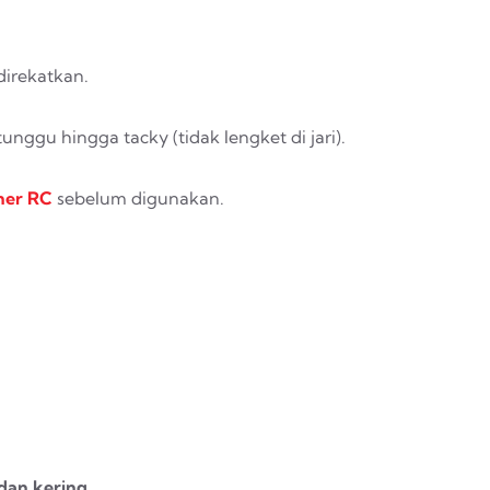
irekatkan.
 tunggu hingga
tacky
(tidak lengket di jari).
ner
RC
sebelum digunakan.
dan kering.