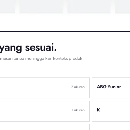
i yang sesuai.
emasan tanpa meninggalkan konteks produk.
ABG Yunior
2 ukuran
K
1 ukuran